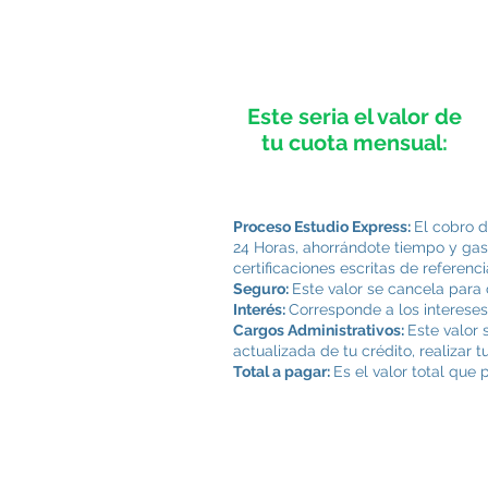
Este seria el valor de
tu cuota mensual:
Proceso Estudio Express:
El cobro d
24 Horas, ahorrándote tiempo y gast
certificaciones escritas de referen
Seguro:
Este valor se cancela para c
Interés:
Corresponde a los intereses
Cargos Administrativos:
Este valor 
actualizada de tu crédito, realizar 
Total a pagar:
Es el valor total que 
Proceso E
Int
Se
Cargos ad