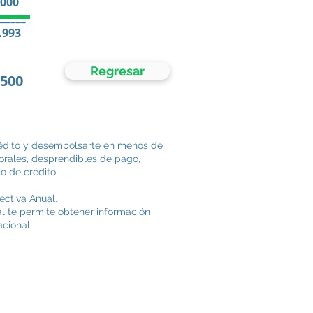
.000
______
.993
Regresar
.500
crédito y desembolsarte en menos de
borales, desprendibles de pago,
o de crédito.
ectiva Anual.
al te permite obtener información
acional.