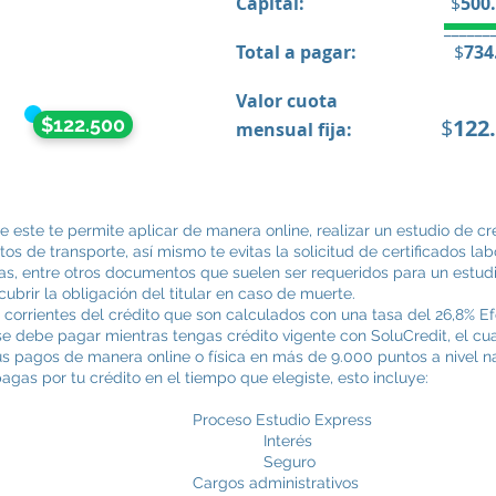
Capital:
$
500
______
Total a pagar:
$
734
Valor cuota
$122.500
$
122
mensual fija:
e este te permite aplicar de manera online, realizar un estudio de 
os de transporte, así mismo te evitas la solicitud de certificados la
cias, entre otros documentos que suelen ser requeridos para un estudi
ubrir la obligación del titular en caso de muerte.
 corrientes del crédito que son calculados con una tasa del 26,8% Ef
se debe pagar mientras tengas crédito vigente con SoluCredit, el cu
tus pagos de manera online o física en más de 9.000 puntos a nivel n
pagas por tu crédito en el tiempo que elegiste, esto incluye:
studio Express
erés
guro
ministrativos