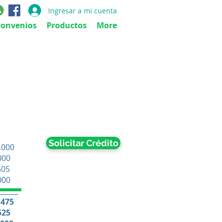
Ingresar a mi cuenta
Convenios
Productos
More
Solicitar Crédito
.000
00
05
000
______
.475
525